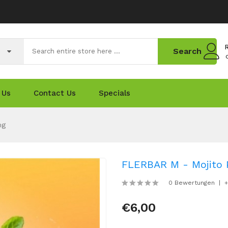
R
Search
 Us
Contact Us
Specials
mg
FLERBAR M - Mojito
0 Bewertungen
+
€6,00