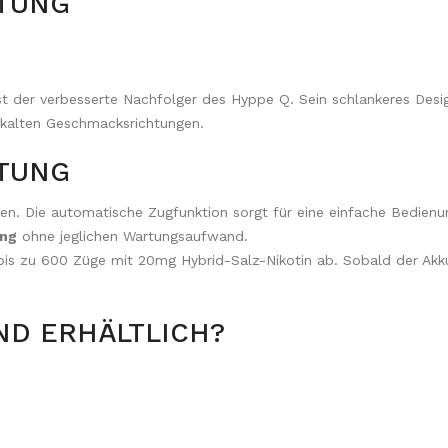
RTUNG
t der verbesserte Nachfolger des Hyppe Q. Sein schlankeres Desig
skalten Geschmacksrichtungen.
RTUNG
n. Die automatische Zugfunktion sorgt für eine einfache Bedienu
ung
ohne jeglichen Wartungsaufwand.
s zu 600 Züge mit 20mg Hybrid-Salz-Nikotin ab. Sobald der Akku l
ND ERHÄLTLICH?