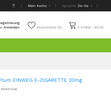
Mein Konto
Sprache:
De-De
egistrierung
or
Anmelden
Wunschliste (0)
0 Artikel - €0,00
 Plum EINWEG E-ZIGARETTE 20mg
 Bewertung