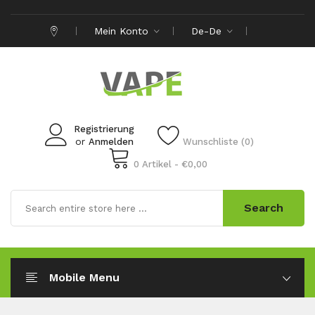
Mein Konto
De-De
Registrierung
or
Anmelden
Wunschliste (0)
0 Artikel - €0,00
Search
Mobile Menu