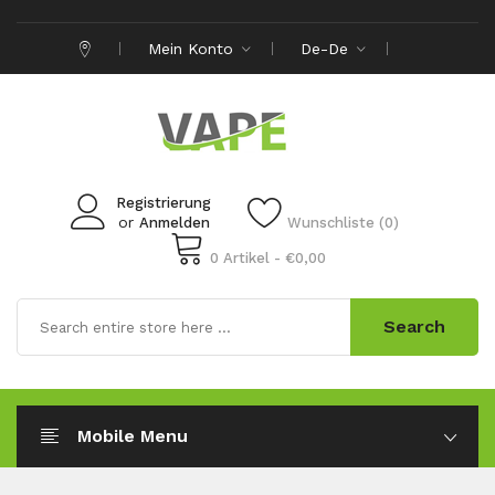
Mein Konto
De-De
Registrierung
or
Anmelden
Wunschliste (0)
0 Artikel - €0,00
Search
Mobile Menu