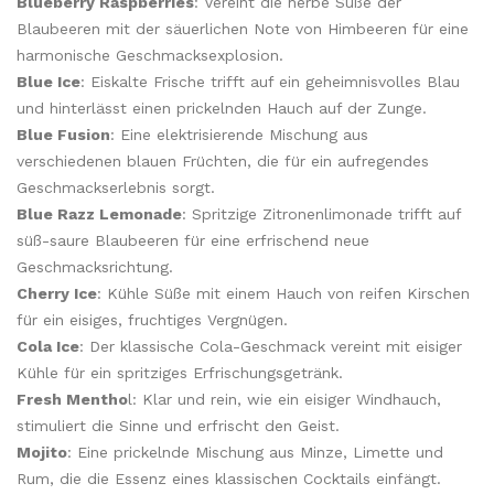
Blueberry Raspberries
: Vereint die herbe Süße der
Blaubeeren mit der säuerlichen Note von Himbeeren für eine
harmonische Geschmacksexplosion.
Blue Ice
: Eiskalte Frische trifft auf ein geheimnisvolles Blau
und hinterlässt einen prickelnden Hauch auf der Zunge.
Blue Fusion
: Eine elektrisierende Mischung aus
verschiedenen blauen Früchten, die für ein aufregendes
Geschmackserlebnis sorgt.
Blue Razz Lemonade
: Spritzige Zitronenlimonade trifft auf
süß-saure Blaubeeren für eine erfrischend neue
Geschmacksrichtung.
Cherry Ice
: Kühle Süße mit einem Hauch von reifen Kirschen
für ein eisiges, fruchtiges Vergnügen.
Cola Ice
: Der klassische Cola-Geschmack vereint mit eisiger
Kühle für ein spritziges Erfrischungsgetränk.
Fresh Mentho
l: Klar und rein, wie ein eisiger Windhauch,
stimuliert die Sinne und erfrischt den Geist.
Mojito
: Eine prickelnde Mischung aus Minze, Limette und
Rum, die die Essenz eines klassischen Cocktails einfängt.