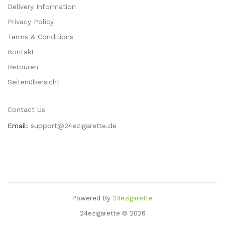
Delivery Information
Privacy Policy
Terms & Conditions
Kontakt
Retouren
Seitenübersicht
Contact Us
Email:
support@24ezigarette.de
Powered By
24ezigarette
tes
Casino Uk
78 Win
Casino Slots Uk
78win
Best Casino Uk
Casinos Uk
78 W
24ezigarette © 2026