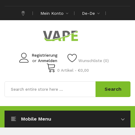
Mein Konto
De-De
Registrierung
or
Anmelden
Wunschliste (0)
0 Artikel - €0,00
Search
Mobile Menu