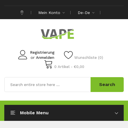
Mein Konto
De-De
Registrierung
or
Anmelden
Wunschliste (0)
0 Artikel - €0,00
Search
Mobile Menu