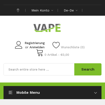
Mein Konto
De-De
Registrierung
or
Anmelden
Wunschliste (0)
0 Artikel - €0,00
Search
Mobile Menu