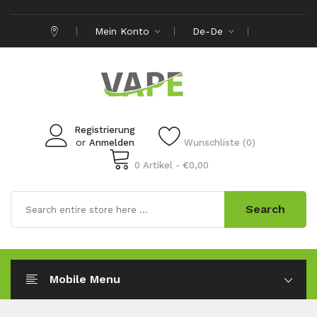
Mein Konto
De-De
Registrierung
or
Anmelden
Wunschliste (0)
0 Artikel - €0,00
Search
Mobile Menu