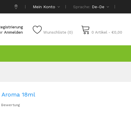
Mein Konto
Sprache:
De-De
egistrierung
or
Anmelden
Wunschliste (0)
0 Artikel - €0,00
 Aroma 18ml
 Bewertung