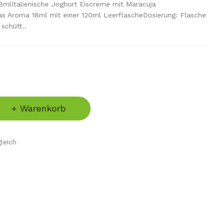
mlItalienische Joghurt Eiscreme mit Maracuja
as Aroma 18ml mit einer 120ml LeerflascheDosierung: Flasche
 schütt..
+ Warenkorb
leich