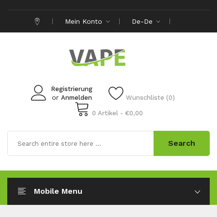
Mein Konto
De-De
Registrierung
or
Anmelden
Wunschliste (0)
0 Artikel - €0,00
Search
Mobile Menu