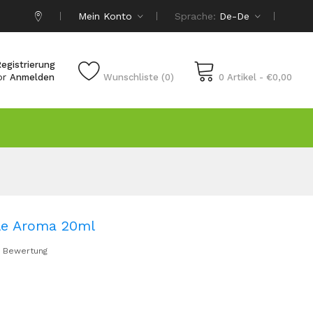
Mein Konto
Sprache:
De-De
egistrierung
or
Anmelden
Wunschliste (0)
0 Artikel - €0,00
lle Aroma 20ml
 Bewertung