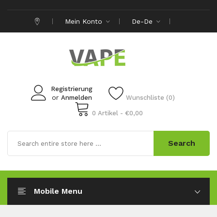
Mein Konto
De-De
Registrierung
or
Anmelden
Wunschliste (0)
0 Artikel - €0,00
Search
Mobile Menu