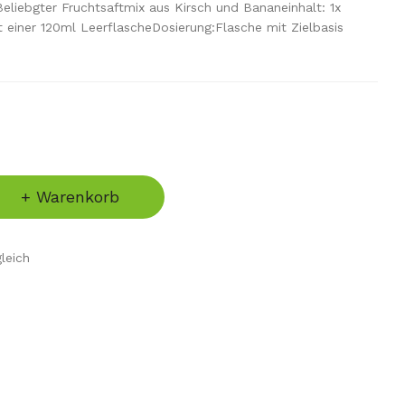
Beliebgter Fruchtsaftmix aus Kirsch und Bananeinhalt: 1x
t einer 120ml LeerflascheDosierung:Flasche mit Zielbasis
+ Warenkorb
leich