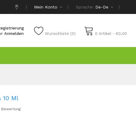
Mein Konto
Sprache:
De-De
egistrierung
or
Anmelden
Wunschliste (0)
0 Artikel - €0,00
a 10 Ml
 Bewertung