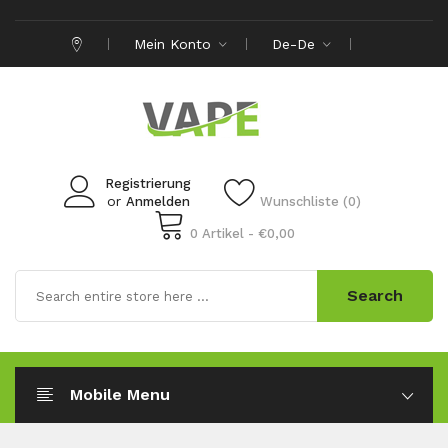
Mein Konto
De-De
Registrierung
or
Anmelden
Wunschliste (0)
0 Artikel - €0,00
Search
Mobile Menu