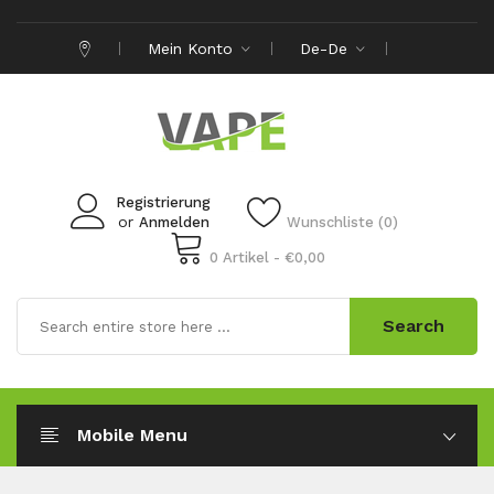
Mein Konto
De-De
Registrierung
or
Anmelden
Wunschliste (0)
0 Artikel - €0,00
Search
Mobile Menu