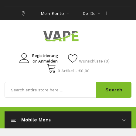
Mein Konto
De-De
Registrierung
or
Anmelden
Wunschliste (0)
0 Artikel - €0,00
Search
Mobile Menu