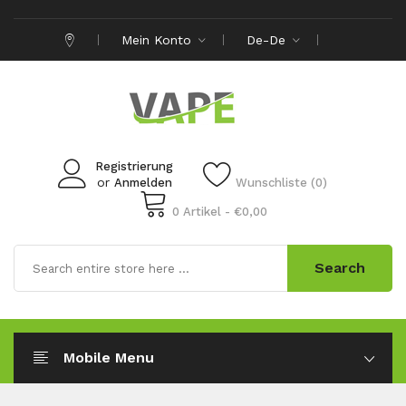
Mein Konto
De-De
Registrierung
or
Anmelden
Wunschliste (0)
0 Artikel - €0,00
Search
Mobile Menu