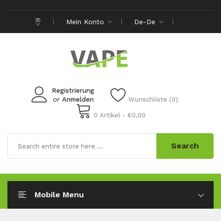
Mein Konto
De-De
Registrierung
or
Anmelden
Wunschliste (0)
0 Artikel - €0,00
Search
Mobile Menu