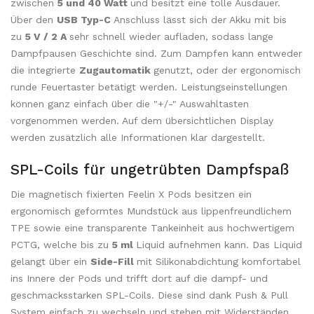
zwischen
5 und 40 Watt
und besitzt eine tolle Ausdauer.
Über den
USB Typ-C
Anschluss lässt sich der Akku mit bis
zu
5 V / 2 A
sehr schnell wieder aufladen, sodass lange
Dampfpausen Geschichte sind. Zum Dampfen kann entweder
die integrierte
Zugautomatik
genutzt, oder der ergonomisch
runde Feuertaster betätigt werden. Leistungseinstellungen
können ganz einfach über die "+/-" Auswahltasten
vorgenommen werden. Auf dem übersichtlichen Display
werden zusätzlich alle Informationen klar dargestellt.
SPL-Coils für ungetrübten Dampfspaß
Die magnetisch fixierten Feelin X Pods besitzen ein
ergonomisch geformtes Mundstück aus lippenfreundlichem
TPE sowie eine transparente Tankeinheit aus hochwertigem
PCTG, welche bis zu
5 ml
Liquid aufnehmen kann. Das Liquid
gelangt über ein
Side-Fill
mit Silikonabdichtung komfortabel
ins Innere der Pods und trifft dort auf die dampf- und
geschmacksstarken SPL-Coils. Diese sind dank Push & Pull
System einfach zu wechseln und stehen mit Widerständen