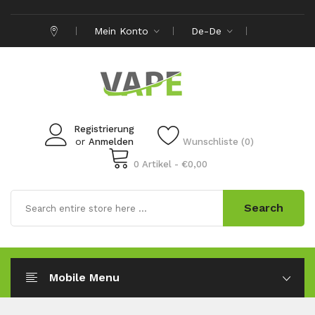
Mein Konto
De-De
Registrierung
or
Anmelden
Wunschliste (0)
0 Artikel - €0,00
Search
Mobile Menu