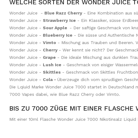
WELCHE SORTEN DER WONDER JUICE TO
Wonder Juice -
Blue Razz Cherry
- Eine Kombination aus s
Wonder Juice -
Strawberry Ice
- Ein Klassiker, süsse Erdbee
Wonder Juice -
Sour Apple
- Der saftige Geschmack von kna
Wonder Juice -
Blueberry Ice
- Die süsse und Authentische 
Wonder Juice -
Vimto
-
Mischung aus Trauben und Beeren. 
Wonder Juice -
Cherry
- Wer kennt sie nicht? Der Geschmac
Wonder Juice -
Grape
- Die ideale Mischung aus dunklen Tra
Wonder Juice -
Lush Ice
- Geschmack von eisiger Wassermelon
Wonder Juice -
Skittles
- Geschmack von Skittles Fruchtbo
Wonder Juice -
Cola -
Überzeuge dich vom sprudligen Geschma
Die Lqiuid Marke Wonder Juice 7000 startet in Deutschland 
7000 Vapes dabei, wie Blue Razz Cherry oder Vimto.
BIS ZU 7000 ZÜGE MIT EINER FLASCHE
Mit einer 10ml Flasche Wonder Juice 7000 Nikotinsalz Liquid 