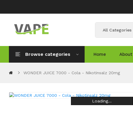
All Categories
Browse categories
Home
About
WONDER JUICE 7000 - Cola - Nikotinsalz 20mg
Loading...
Loading...
Loading...
Loading...
Loading...
Loading...