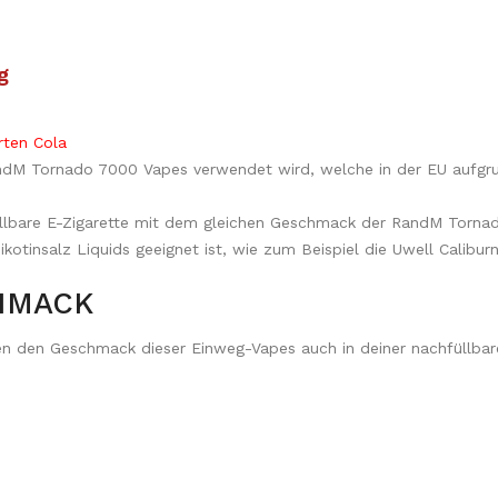
g
ten Cola​
ndM Tornado 7000 Vapes verwendet wird, welche in der EU aufgrun
üllbare E-Zigarette mit dem gleichen Geschmack der RandM Tornad
Nikotinsalz Liquids geeignet ist, wie zum Beispiel die Uwell Calib
HMACK
 den Geschmack dieser Einweg-Vapes auch in deiner nachfüllbaren