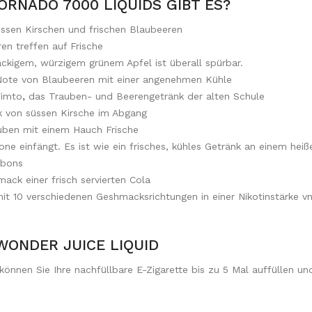
RNADO 7000 LIQUIDS GIBT ES?
üssen Kirschen und frischen Blaubeeren
ren treffen auf Frische
ckigem, würzigem grünem Apfel ist überall spürbar.
Note von Blaubeeren mit einer angenehmen Kühle
Vimto
,
das Trauben- und Beerengetränk der alten Schule
k von süssen Kirsche im Abgang
uben mit einem Hauch Frische
e einfängt. Es ist wie ein frisches, kühles Getränk an einem he
nbons
ck einer frisch servierten Cola
mit 10 verschiedenen Geshmacksrichtungen in einer Nikotinstärke 
 WONDER JUICE LIQUID
können Sie Ihre nachfüllbare E-Zigarette bis zu 5 Mal auffüllen u